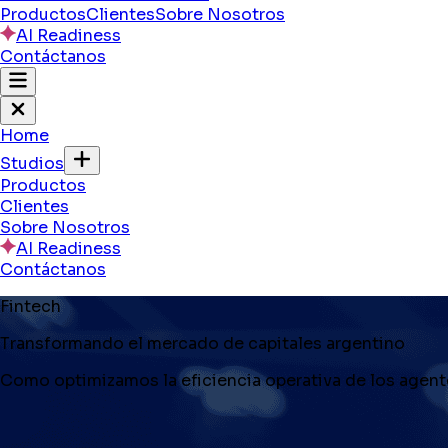
Productos
Clientes
Sobre Nosotros
AI Readiness
Contáctanos
Home
Studios
Productos
Clientes
Sobre Nosotros
AI Readiness
Contáctanos
Fintech
Transformando el mercado de capitales argentino
Como optimizamos la eficiencia operativa de los agen