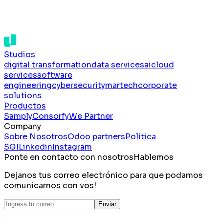
Studios
digital transformation
data services
ai
cloud
services
software
engineering
cybersecurity
martech
corporate
solutions
Productos
Samply
Consorfy
We Partner
Company
Sobre Nosotros
Odoo partners
Política
SGI
Linkedin
Instagram
Ponte en contacto con nosotros
Hablemos
Dejanos tus correo electrónico para que podamos
comunicarnos con vos!
Enviar