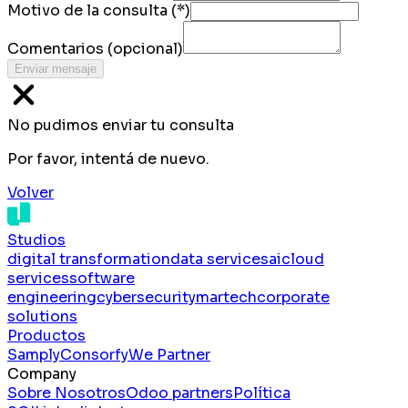
Motivo de la consulta
(*)
Comentarios
(opcional)
Enviar mensaje
No pudimos enviar tu consulta
Por favor, intentá de nuevo.
Volver
Studios
digital transformation
data services
ai
cloud
services
software
engineering
cybersecurity
martech
corporate
solutions
Productos
Samply
Consorfy
We Partner
Company
Sobre Nosotros
Odoo partners
Política